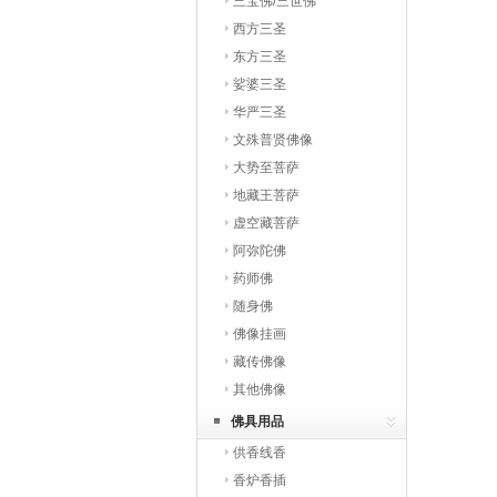
三宝佛/三世佛
西方三圣
东方三圣
娑婆三圣
华严三圣
文殊普贤佛像
大势至菩萨
地藏王菩萨
虚空藏菩萨
阿弥陀佛
药师佛
随身佛
佛像挂画
藏传佛像
其他佛像
佛具用品
供香线香
香炉香插