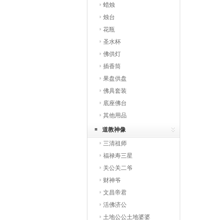
蜡烛
烛台
花瓶
圣水杯
佛供灯
插香筒
果盘供盘
佛具套装
底座佛台
其他用品
道教神像
三清祖师
福禄寿三星
关公关二爷
财神爷
文昌帝君
活佛济公
土地公公土地婆婆