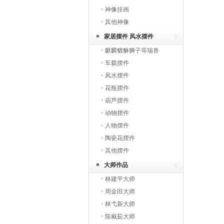
神像挂画
其他神像
家居摆件 风水摆件
麒麟貔貅狮子等瑞兽
车载摆件
风水摆件
花瓶摆件
葫芦摆件
动物摆件
人物摆件
陶瓷花摆件
其他摆件
大师作品
林建平大师
周金田大师
林弋新大师
陈戴茹大师