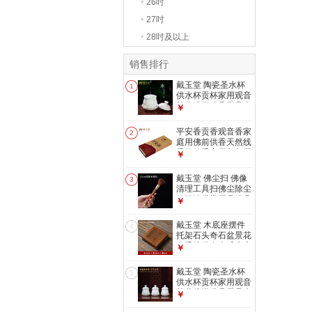
26吋
27吋
28吋及以上
销售排行
戴玉堂 陶瓷圣水杯
1
供水杯贡杯家用观音
菩萨佛堂佛具用品大
￥
全佛前净水杯 D17-
04B 小号圣水杯
平安香贡香观音香家
2
庭用佛前供香天然线
香竹签香家用拜拜用
￥
品 D70-20 平安香一
盒
戴玉堂 佛尘扫 佛像
3
清理工具扫佛尘除尘
笔清洁佛堂用品佛具
￥
大全神像清洁刷扫尘
笔 压平香灰铲子家
戴玉堂 木底座摆件
4
用香灰铲 T61-005B
托架石头奇石盆景花
笔扫 花梨木
盆香炉佛台木质底座
￥
小木垫加高 D99-
13C 鸡翅木
戴玉堂 陶瓷圣水杯
5
12*12*4CM
供水杯贡杯家用观音
菩萨佛堂佛具用品大
￥
全佛前净水杯