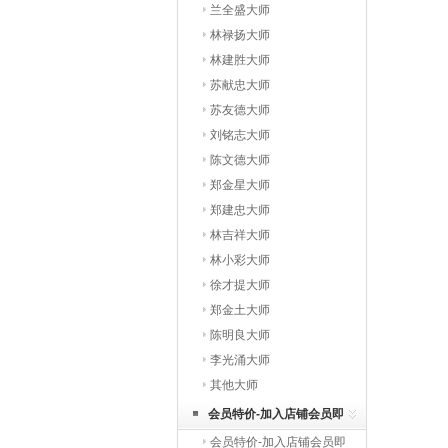
兰全盛大师
林禄扬大师
林建胜大师
苏献忠大师
苏友德大师
刘铭志大师
陈文德大师
郑金星大师
郑建忠大师
林吉祥大师
林小彩大师
徐才提大师
郑金土大师
陈明良大师
李光涌大师
其他大师
会员特价-加入店铺会员即
会员特价-加入店铺会员即
享