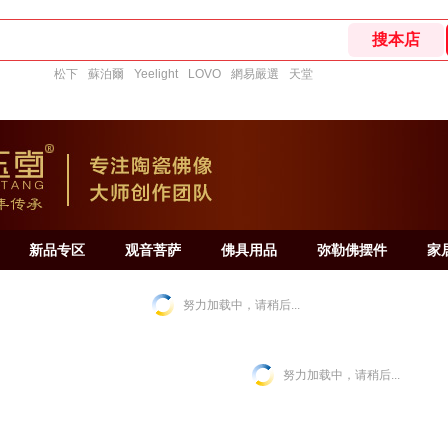
松下
蘇泊爾
Yeelight
LOVO
網易嚴選
天堂
新品专区
观音菩萨
佛具用品
弥勒佛摆件
家
努力加载中，请稍后...
努力加载中，请稍后...