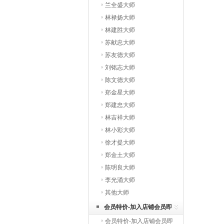
兰全盛大师
林禄扬大师
林建胜大师
苏献忠大师
苏友德大师
刘铭志大师
陈文德大师
郑金星大师
郑建忠大师
林吉祥大师
林小彩大师
徐才提大师
郑金土大师
陈明良大师
李光涌大师
其他大师
会员特价-加入店铺会员即
会员特价-加入店铺会员即
享