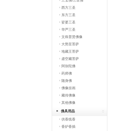
三宝佛/三世佛
西方三圣
东方三圣
娑婆三圣
华严三圣
文殊普贤佛像
大势至菩萨
地藏王菩萨
虚空藏菩萨
阿弥陀佛
药师佛
随身佛
佛像挂画
藏传佛像
其他佛像
佛具用品
供香线香
香炉香插