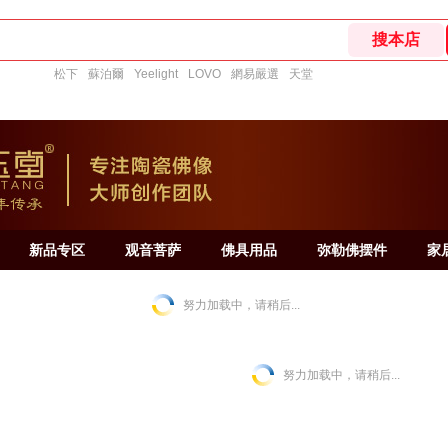
松下
蘇泊爾
Yeelight
LOVO
網易嚴選
天堂
新品专区
观音菩萨
佛具用品
弥勒佛摆件
家
努力加载中，请稍后...
努力加载中，请稍后...