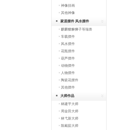
神像挂画
其他神像
家居摆件 风水摆件
麒麟貔貅狮子等瑞兽
车载摆件
风水摆件
花瓶摆件
葫芦摆件
动物摆件
人物摆件
陶瓷花摆件
其他摆件
大师作品
林建平大师
周金田大师
林弋新大师
陈戴茹大师