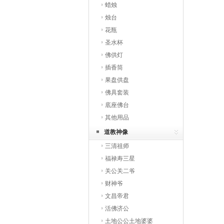
蜡烛
烛台
花瓶
圣水杯
佛供灯
插香筒
果盘供盘
佛具套装
底座佛台
其他用品
道教神像
三清祖师
福禄寿三星
关公关二爷
财神爷
文昌帝君
活佛济公
土地公公土地婆婆