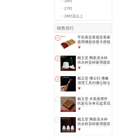
26吋
27吋
28吋及以上
销售排行
平安香贡香观音香家
1
庭用佛前供香天然线
香竹签香家用拜拜用
￥
品 D70-20 平安香一
盒
戴玉堂 陶瓷圣水杯
2
供水杯贡杯家用观音
菩萨佛堂佛具用品大
￥
全佛前净水杯 D17-
04B 小号圣水杯
戴玉堂 佛尘扫 佛像
3
清理工具扫佛尘除尘
笔清洁佛堂用品佛具
￥
大全神像清洁刷扫尘
笔 压平香灰铲子家
戴玉堂 木底座摆件
4
用香灰铲 T61-005B
托架石头奇石盆景花
笔扫 花梨木
盆香炉佛台木质底座
￥
小木垫加高 D99-
13C 鸡翅木
戴玉堂 陶瓷圣水杯
5
12*12*4CM
供水杯贡杯家用观音
菩萨佛堂佛具用品大
￥
全佛前净水杯